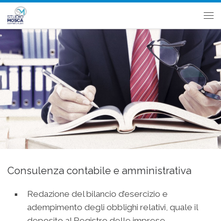
Passa al contenuto
Me
Consulenza contabile e amministrativa
Redazione del bilancio d’esercizio e
adempimento degli obblighi relativi, quale il
deposito al Registro delle imprese