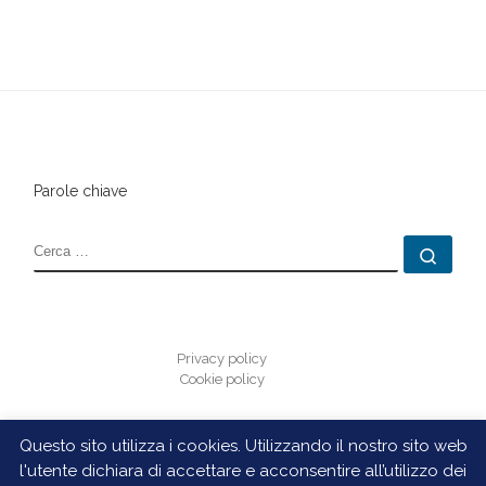
Parole chiave
CERCA
Cerc
Privacy policy
Cookie policy
Questo sito utilizza i cookies. Utilizzando il nostro sito web
l'utente dichiara di accettare e acconsentire all’utilizzo dei