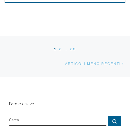
Navigazione articoli
1
2
…
20
Ar
ARTICOLI MENO RECENTI
Parole chiave
CERCA
Cerc